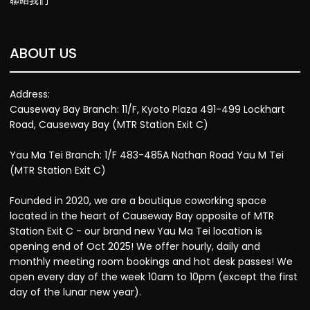
聯絡我們
ABOUT US
Address:
Causeway Bay Branch: 11/F, Kyoto Plaza 491-499 Lockhart
Road, Causeway Bay (MTR Station Exit C)
Yau Ma Tei Branch: 1/F 483-485A Nathan Road Yau M Tei
(MTR Station Exit C)
Founded in 2020, we are a boutique coworking space
located in the heart of Causeway Bay opposite of MTR
Station Exit C - our brand new Yau Ma Tei location is
opening end of Oct 2025! We offer hourly, daily and
monthly meeting room bookings and hot desk passes! We
open every day of the week 10am to 10pm (except the first
day of the lunar new year).