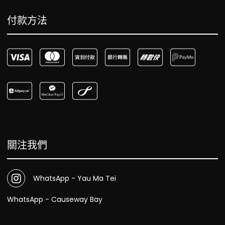
付款方法
關注我們
WhatsApp - Yau Ma Tei
WhatsApp - Causeway Bay